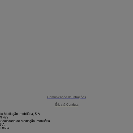

CONTACTE-NOS
Comunicação de Infrações
Ética & Conduta
e Mediação Imobiliária, S.A
I 479
 Sociedade de Mediação Imobiliária
S.A.
I 8654