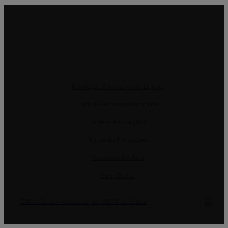
Resolução Alternativa de Litígios
Livro de Reclamações online
Termos e condições
Política de Privacidade
Política de Cookies
Gerir Dados
CRM e Sites Imobiliários por eGO Real Estate