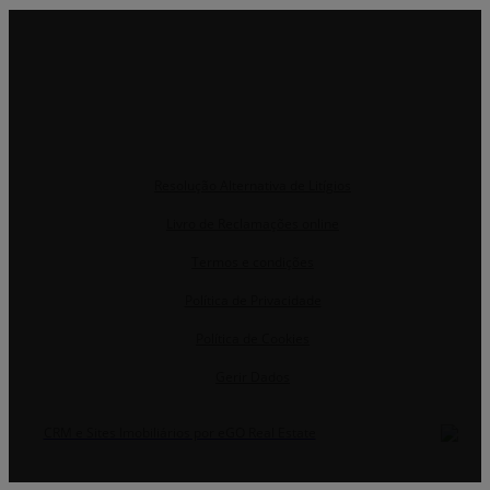
Resolução Alternativa de Litígios
Livro de Reclamações online
Termos e condições
Política de Privacidade
Política de Cookies
Gerir Dados
CRM e Sites Imobiliários por eGO Real Estate