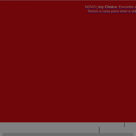
NOVO |
my Choice
: Encontre 
PT
​​​​​​​Temos a casa para viver a 


PT
EN
{{#IF
FR
HASPARENT}}
VOLTAR
{{PARENTNAME}}
{{/IF}}
CONTACTE-NOS
{{#LEVEL0}}
{{#IF
HASSUBMENU}}
{{MENUNAME}}

{{ELSE}}
{{MENUNAME}}
{{/IF}}
{{/LEVEL0}}
