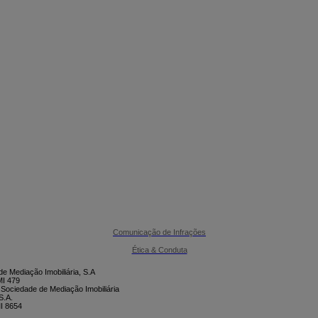

CONTACTE-NOS
Comunicação de Infrações
Ética & Conduta
e Mediação Imobiliária, S.A
I 479
 Sociedade de Mediação Imobiliária
S.A.
I 8654