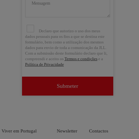
Declaro que autorizo o uso dos meus
dados pessoais para os fins a que se destina este
formulário, bem como a utilização dos mesmos
dados para envio de toda a comunicação da JLL.
Com a submissão deste formulário declaro que li,
compreendi e aceito os
Termos e condições
e a
Política de Privacidade
Submeter


Viver em Portugal
Newsletter
Contactos