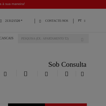
da à sua maneira!
PT
CONTACTE-NOS
213121520 *



 CASCAIS
Sob Consulta




