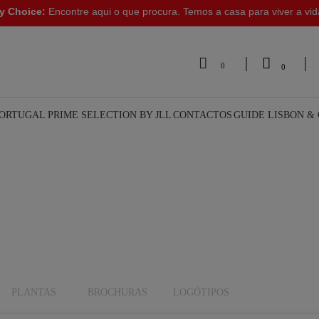
y Choice:
Encontre aqui o que procura. Temos a casa para viver a vi


0
0
PORTUGAL
PRIME SELECTION BY JLL
CONTACTOS
GUIDE LISBON &
PLANTAS
BROCHURAS
LOGÓTIPOS