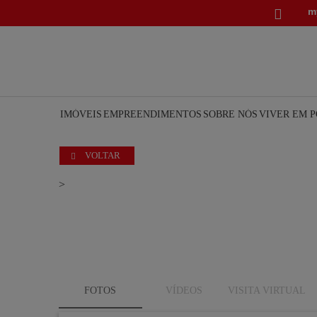
m

IMÓVEIS
EMPREENDIMENTOS
SOBRE NÓS
VIVER EM 
VOLTAR

>
FOTOS
VÍDEOS
VISITA VIRTUAL