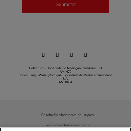
Submeter






Cobertura – Sociedade de Mediação Imobiliária, S.A
AMI 479
Jones Lang LaSalle (Portugal), Sociedade de Mediação Imobiliária
S.A.
AMI 8654
Resolução Alternativa de Litígios
Livro de Reclamações online