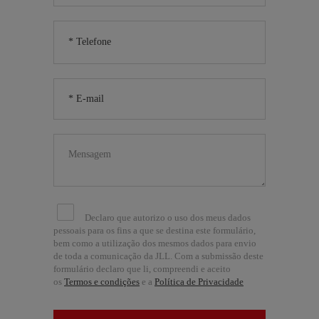
Declaro que autorizo o uso dos meus dados
pessoais para os fins a que se destina este formulário,
bem como a utilização dos mesmos dados para envio
de toda a comunicação da JLL. Com a submissão deste
formulário declaro que li, compreendi e aceito
os
Termos e condições
e a
Política de Privacidade