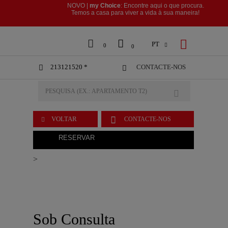
NOVO |
my Choice
: Encontre aqui o que procura.
​​​​​​​Temos a casa para viver a vida à sua maneira!



PT

0
0
213121520 *
CONTACTE-NOS



VOLTAR
CONTACTE-NOS

RESERVAR
>
Sob Consulta