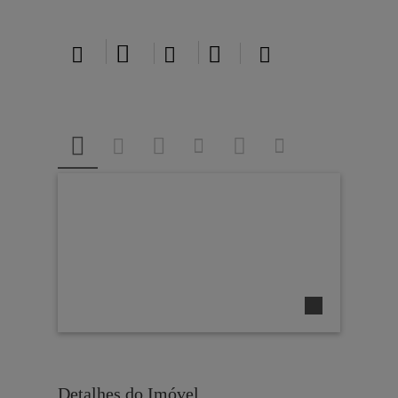





Detalhes do Imóvel