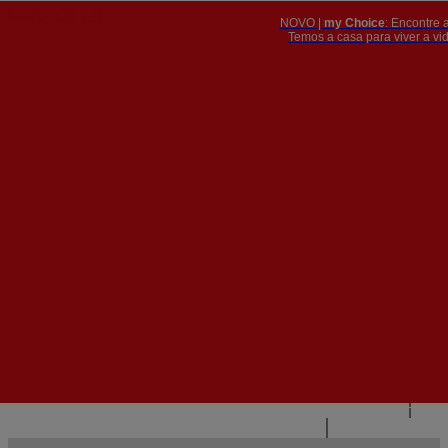
NOVO |
my Choice
: Encontre 
PT
​​​​​​​Temos a casa para viver a 


PT
EN
{{#IF
FR
HASPARENT}}
VOLTAR
{{PARENTNAME}}
{{/IF}}
CONTACTE-NOS
{{#LEVEL0}}
{{#IF
HASSUBMENU}}
{{MENUNAME}}

{{ELSE}}
{{MENUNAME}}
{{/IF}}
{{/LEVEL0}}
