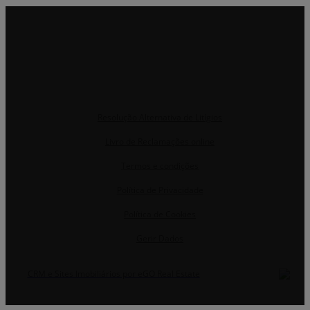
Resolução Alternativa de Litígios
Livro de Reclamações online
Termos e condições
Política de Privacidade
Política de Cookies
Gerir Dados
CRM e Sites Imobiliários por eGO Real Estate