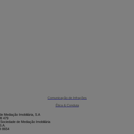

CONTACTE-NOS
Comunicação de Infrações
Ética & Conduta
e Mediação Imobiliária, S.A
I 479
 Sociedade de Mediação Imobiliária
S.A.
I 8654