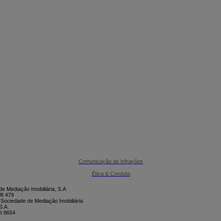

CONTACTE-NOS
Comunicação de Infrações
Ética & Conduta
e Mediação Imobiliária, S.A
I 479
 Sociedade de Mediação Imobiliária
S.A.
I 8654