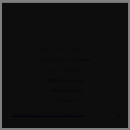
Resolução Alternativa de Litígios
Livro de Reclamações online
Termos e condições
Política de Privacidade
Política de Cookies
Gerir Dados
CRM e Sites Imobiliários por eGO Real Estate