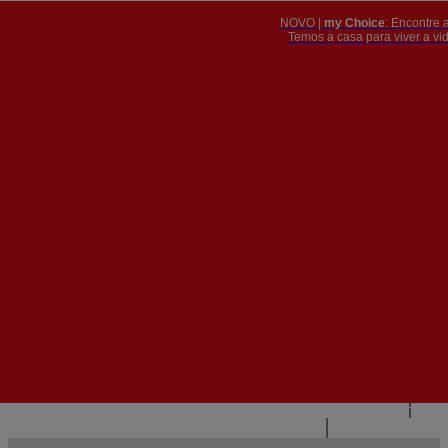
NOVO |
my Choice
: Encontre 
PT
​​​​​​​Temos a casa para viver a 


PT
EN
{{#IF
FR
HASPARENT}}
VOLTAR
{{PARENTNAME}}
{{/IF}}
CONTACTE-NOS
{{#LEVEL0}}
{{#IF
HASSUBMENU}}
{{MENUNAME}}

{{ELSE}}
{{MENUNAME}}
{{/IF}}
{{/LEVEL0}}
