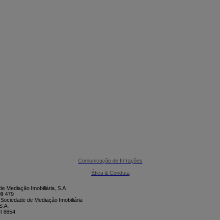

CONTACTE-NOS
Comunicação de Infrações
Ética & Conduta
e Mediação Imobiliária, S.A
I 479
 Sociedade de Mediação Imobiliária
S.A.
I 8654