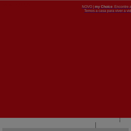
NOVO |
my Choice
: Encontre 
PT
​​​​​​​Temos a casa para viver a 


PT
EN
{{#IF
FR
HASPARENT}}
VOLTAR
{{PARENTNAME}}
{{/IF}}
CONTACTE-NOS
{{#LEVEL0}}
{{#IF
HASSUBMENU}}
{{MENUNAME}}

{{ELSE}}
{{MENUNAME}}
{{/IF}}
{{/LEVEL0}}
