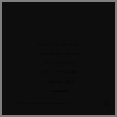
Resolução Alternativa de Litígios
Livro de Reclamações online
Termos e condições
Política de Privacidade
Política de Cookies
Gerir Dados
CRM e Sites Imobiliários por eGO Real Estate