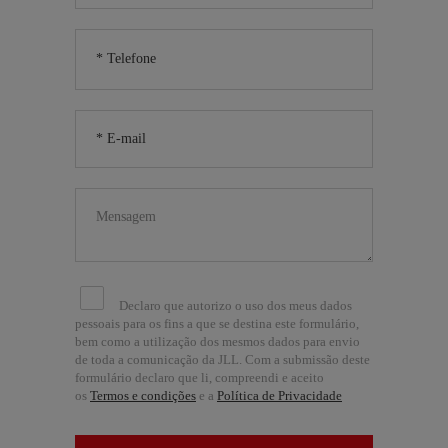
Declaro que autorizo o uso dos meus dados
pessoais para os fins a que se destina este formulário,
bem como a utilização dos mesmos dados para envio
de toda a comunicação da JLL. Com a submissão deste
formulário declaro que li, compreendi e aceito
os
Termos e condições
e a
Política de Privacidade