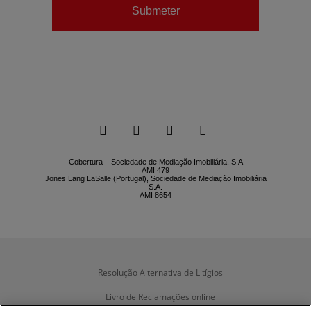
Submeter






Cobertura – Sociedade de Mediação Imobiliária, S.A
AMI 479
Jones Lang LaSalle (Portugal), Sociedade de Mediação Imobiliária
S.A.
AMI 8654
Resolução Alternativa de Litígios
Livro de Reclamações online