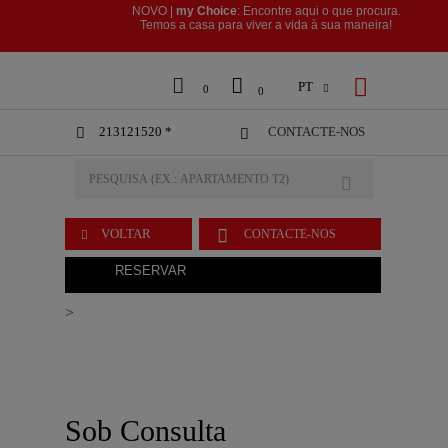
NOVO |
my Choice
: Encontre aqui o que procura.
​​​​​​​Temos a casa para viver a vida à sua maneira!



PT

0
0
213121520 *
CONTACTE-NOS



VOLTAR
CONTACTE-NOS

RESERVAR
>
Sob Consulta