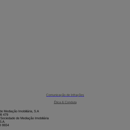

CONTACTE-NOS
Comunicação de Infrações
Ética & Conduta
e Mediação Imobiliária, S.A
I 479
 Sociedade de Mediação Imobiliária
S.A.
I 8654