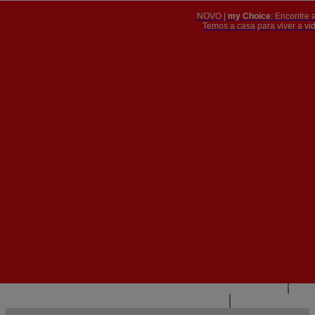
NOVO |
my Choice
: Encontre 
PT
​​​​​​​Temos a casa para viver a 


PT
EN
{{#IF
FR
HASPARENT}}
VOLTAR
{{PARENTNAME}}
{{/IF}}
CONTACTE-NOS
{{#LEVEL0}}
{{#IF
HASSUBMENU}}
{{MENUNAME}}

{{ELSE}}
{{MENUNAME}}
{{/IF}}
{{/LEVEL0}}
