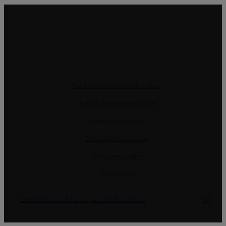
Resolução Alternativa de Litígios
Livro de Reclamações online
Termos e condições
Política de Privacidade
Política de Cookies
Gerir Dados
CRM e Sites Imobiliários por eGO Real Estate