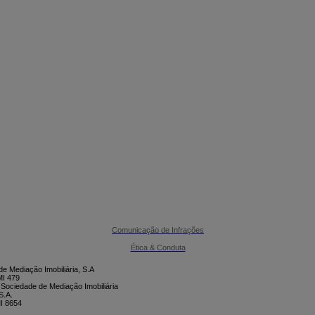

CONTACTE-NOS
Comunicação de Infrações
Ética & Conduta
e Mediação Imobiliária, S.A
I 479
 Sociedade de Mediação Imobiliária
S.A.
I 8654