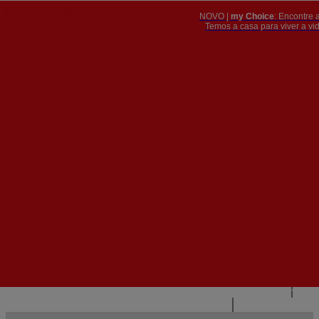
NOVO |
my Choice
: Encontre 
PT
​​​​​​​Temos a casa para viver a 


PT
EN
{{#IF
FR
HASPARENT}}
VOLTAR
{{PARENTNAME}}
{{/IF}}
CONTACTE-NOS
{{#LEVEL0}}
{{#IF
HASSUBMENU}}
{{MENUNAME}}

{{ELSE}}
{{MENUNAME}}
{{/IF}}
{{/LEVEL0}}
