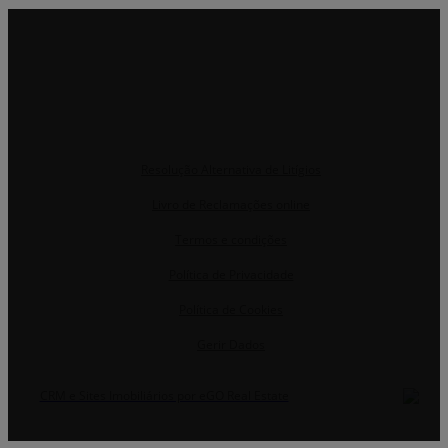
Resolução Alternativa de Litígios
Livro de Reclamações online
Termos e condições
Política de Privacidade
Política de Cookies
Gerir Dados
CRM e Sites Imobiliários por eGO Real Estate