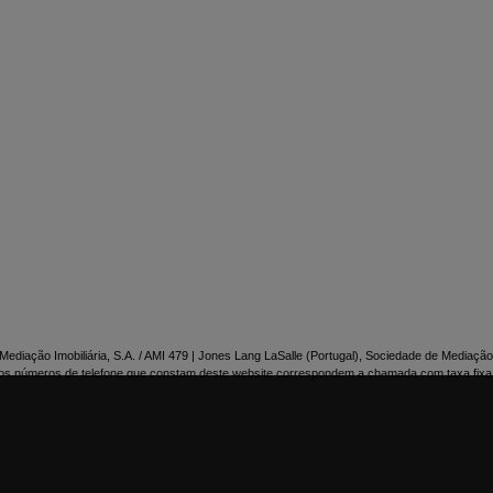

NTACTE-NOS
ediação Imobiliária, S.A. / AMI 479 | Jones Lang LaSalle (Portugal), Sociedade de Mediação 
os números de telefone que constam deste website correspondem a chamada com taxa fixa