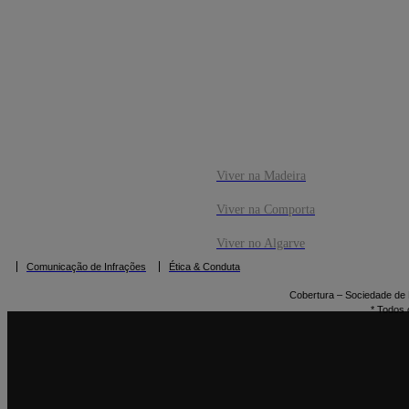
CO
RESERVAR
Viver na Madeira
Viver na Comporta
Viver no Algarve
Comunicação de Infrações
Ética & Conduta
Cobertura – Sociedade de M
* Todos 