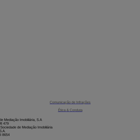

CONTACTE-NOS
Comunicação de Infrações
Ética & Conduta
e Mediação Imobiliária, S.A
I 479
 Sociedade de Mediação Imobiliária
S.A.
I 8654