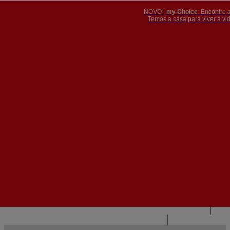
NOVO |
my Choice
: Encontre 
PT
​​​​​​​Temos a casa para viver a 


PT
EN
{{#IF
FR
HASPARENT}}
VOLTAR
{{PARENTNAME}}
{{/IF}}
CONTACTE-NOS
{{#LEVEL0}}
{{#IF
HASSUBMENU}}
{{MENUNAME}}

{{ELSE}}
{{MENUNAME}}
{{/IF}}
{{/LEVEL0}}
