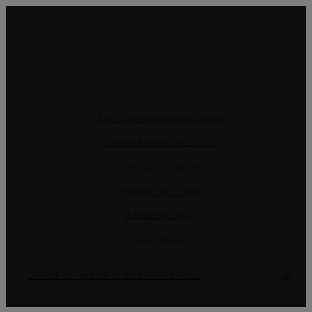
Resolução Alternativa de Litígios
Livro de Reclamações online
Termos e condições
Política de Privacidade
Política de Cookies
Gerir Dados
CRM e Sites Imobiliários por eGO Real Estate