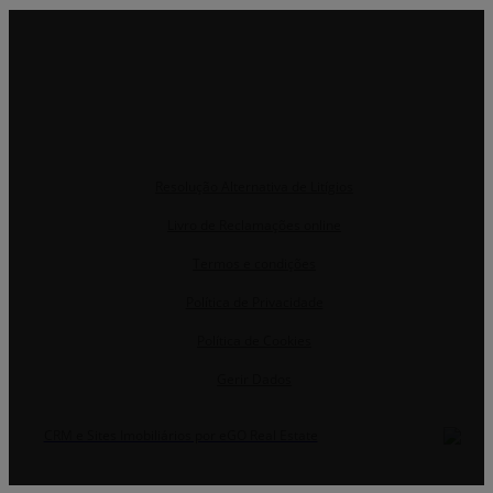
Resolução Alternativa de Litígios
Livro de Reclamações online
Termos e condições
Política de Privacidade
Política de Cookies
Gerir Dados
CRM e Sites Imobiliários por eGO Real Estate