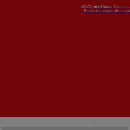
NOVO |
my Choice
: Encontre 
PT
​​​​​​​Temos a casa para viver a 


PT
EN
{{#IF
FR
HASPARENT}}
VOLTAR
{{PARENTNAME}}
{{/IF}}
CONTACTE-NOS
{{#LEVEL0}}
{{#IF
HASSUBMENU}}
{{MENUNAME}}

{{ELSE}}
{{MENUNAME}}
{{/IF}}
{{/LEVEL0}}
