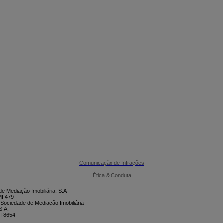

CONTACTE-NOS
Comunicação de Infrações
Ética & Conduta
e Mediação Imobiliária, S.A
I 479
 Sociedade de Mediação Imobiliária
S.A.
I 8654