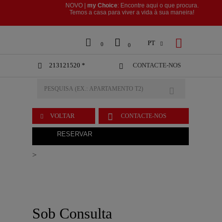
NOVO |
my Choice
: Encontre aqui o que procura.
​​​​​​​Temos a casa para viver a vida à sua maneira!



PT

0
0
213121520 *
CONTACTE-NOS



VOLTAR
CONTACTE-NOS

RESERVAR
>
Sob Consulta