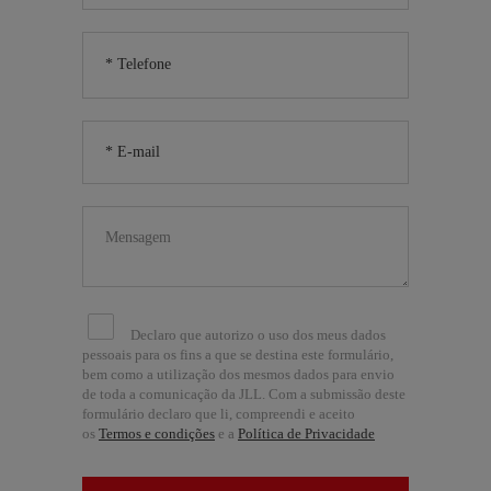
Declaro que autorizo o uso dos meus dados
pessoais para os fins a que se destina este formulário,
bem como a utilização dos mesmos dados para envio
de toda a comunicação da JLL. Com a submissão deste
formulário declaro que li, compreendi e aceito
os
Termos e condições
e a
Política de Privacidade