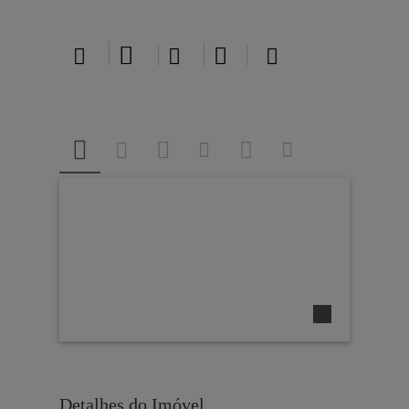





Detalhes do Imóvel