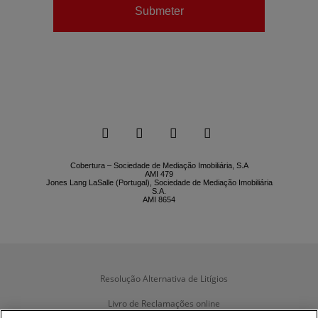
Submeter






Cobertura – Sociedade de Mediação Imobiliária, S.A
AMI 479
Jones Lang LaSalle (Portugal), Sociedade de Mediação Imobiliária
S.A.
AMI 8654
Resolução Alternativa de Litígios
Livro de Reclamações online