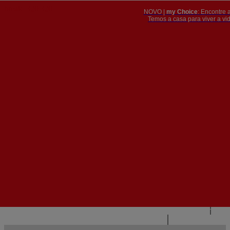
NOVO |
my Choice
: Encontre 
PT
​​​​​​​Temos a casa para viver a 


PT
EN
{{#IF
FR
HASPARENT}}
VOLTAR
{{PARENTNAME}}
{{/IF}}
CONTACTE-NOS
{{#LEVEL0}}
{{#IF
HASSUBMENU}}
{{MENUNAME}}

{{ELSE}}
{{MENUNAME}}
{{/IF}}
{{/LEVEL0}}
