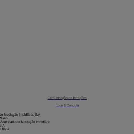

CONTACTE-NOS
Comunicação de Infrações
Ética & Conduta
e Mediação Imobiliária, S.A
I 479
 Sociedade de Mediação Imobiliária
S.A.
I 8654