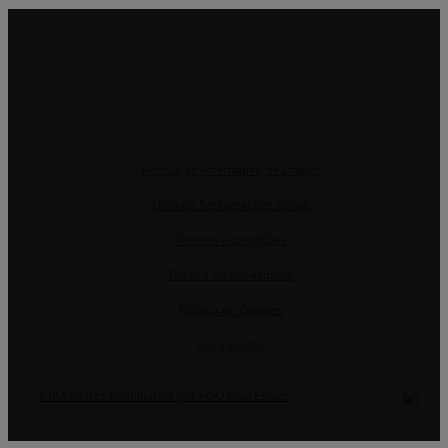
Resolução Alternativa de Litígios
Livro de Reclamações online
Termos e condições
Política de Privacidade
Política de Cookies
Gerir Dados
CRM e Sites Imobiliários por eGO Real Estate