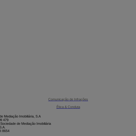

CONTACTE-NOS
Comunicação de Infrações
Ética & Conduta
e Mediação Imobiliária, S.A
I 479
 Sociedade de Mediação Imobiliária
S.A.
I 8654