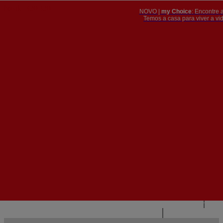
NOVO |
my Choice
: Encontre 
PT
​​​​​​​Temos a casa para viver a 


PT
EN
{{#IF
FR
HASPARENT}}
VOLTAR
{{PARENTNAME}}
{{/IF}}
CONTACTE-NOS
{{#LEVEL0}}
{{#IF
HASSUBMENU}}
{{MENUNAME}}

{{ELSE}}
{{MENUNAME}}
{{/IF}}
{{/LEVEL0}}
