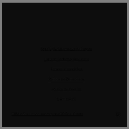
Resolução Alternativa de Litígios
Livro de Reclamações online
Termos e condições
Política de Privacidade
Política de Cookies
Gerir Dados
CRM e Sites Imobiliários por eGO Real Estate