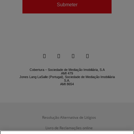
Submeter






Cobertura – Sociedade de Mediação Imobiliária, S.A
AMI 479
Jones Lang LaSalle (Portugal), Sociedade de Mediação Imobiliária
S.A.
AMI 8654
Resolução Alternativa de Litígios
Livro de Reclamações online