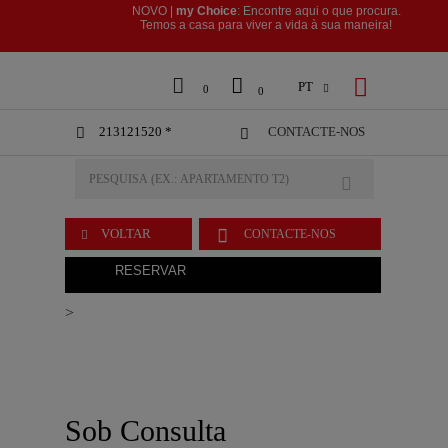
NOVO |
my Choice
: Encontre aqui o que procura.
​​​​​​​Temos a casa para viver a vida à sua maneira!



PT

0
0
213121520 *
CONTACTE-NOS



VOLTAR
CONTACTE-NOS

RESERVAR
>
Sob Consulta