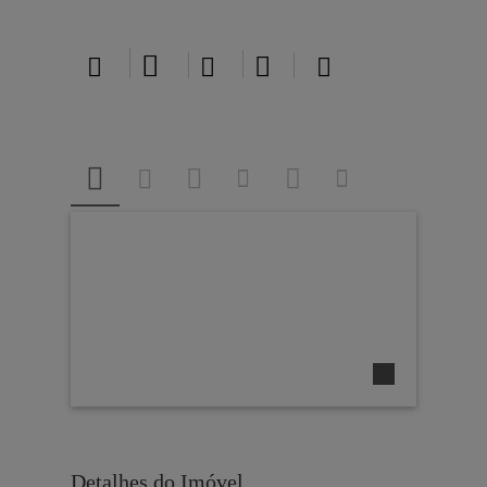





Detalhes do Imóvel