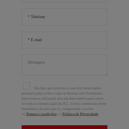
Declaro que autorizo o uso dos meus dados
pessoais para os fins a que se destina este formulário,
bem como a utilização dos mesmos dados para envio
de toda a comunicação da JLL. Com a submissão deste
formulário declaro que li, compreendi e aceito
os
Termos e condições
e a
Política de Privacidade