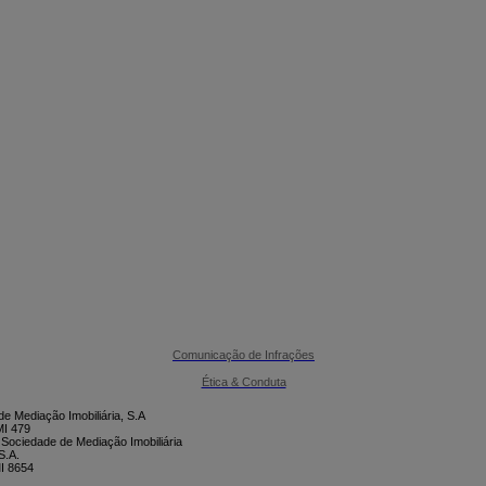

CONTACTE-NOS
Comunicação de Infrações
Ética & Conduta
e Mediação Imobiliária, S.A
I 479
 Sociedade de Mediação Imobiliária
S.A.
I 8654