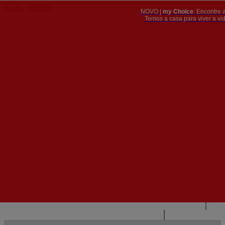
NOVO |
my Choice
: Encontre 
PT
​​​​​​​Temos a casa para viver a 


PT
EN
{{#IF
FR
HASPARENT}}
VOLTAR
{{PARENTNAME}}
{{/IF}}
CONTACTE-NOS
{{#LEVEL0}}
{{#IF
HASSUBMENU}}
{{MENUNAME}}

{{ELSE}}
{{MENUNAME}}
{{/IF}}
{{/LEVEL0}}
