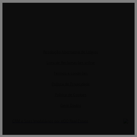
Resolução Alternativa de Litígios
Livro de Reclamações online
Termos e condições
Política de Privacidade
Política de Cookies
Gerir Dados
CRM e Sites Imobiliários por eGO Real Estate