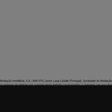

NTACTE-NOS
ediação Imobiliária, S.A. / AMI 479 | Jones Lang LaSalle (Portugal), Sociedade de Mediação 
os números de telefone que constam deste website correspondem a chamada com taxa fixa