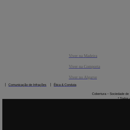
CO
RESERVAR
Viver na Madeira
Viver na Comporta
Viver no Algarve
Comunicação de Infrações
Ética & Conduta
Cobertura – Sociedade de M
* Todos 