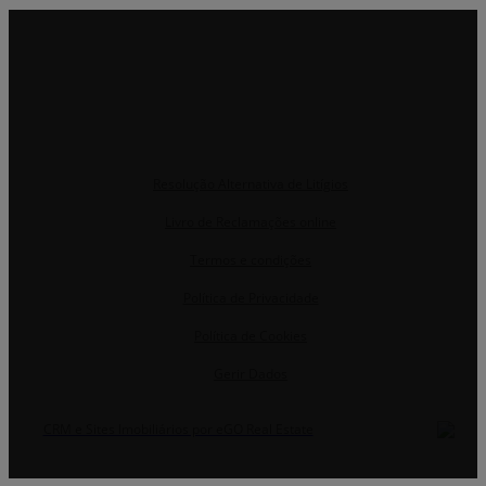
Resolução Alternativa de Litígios
Livro de Reclamações online
Termos e condições
Política de Privacidade
Política de Cookies
Gerir Dados
CRM e Sites Imobiliários por eGO Real Estate