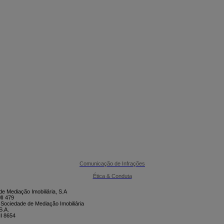

CONTACTE-NOS
Comunicação de Infrações
Ética & Conduta
e Mediação Imobiliária, S.A
I 479
 Sociedade de Mediação Imobiliária
S.A.
I 8654