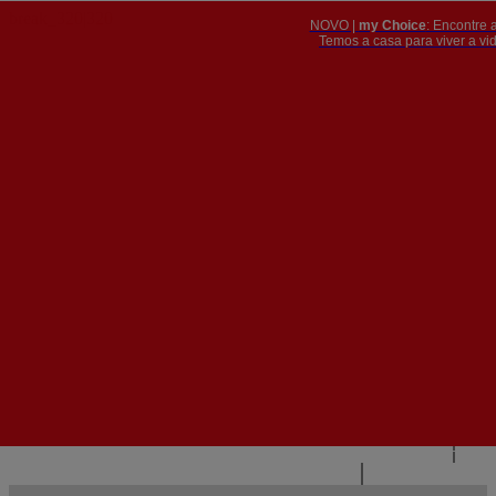
NOVO |
my Choice
: Encontre 
PT
​​​​​​​Temos a casa para viver a 


PT
EN
{{#IF
FR
HASPARENT}}
VOLTAR
{{PARENTNAME}}
{{/IF}}
CONTACTE-NOS
{{#LEVEL0}}
{{#IF
HASSUBMENU}}
{{MENUNAME}}

{{ELSE}}
{{MENUNAME}}
{{/IF}}
{{/LEVEL0}}
