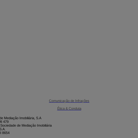

CONTACTE-NOS
Comunicação de Infrações
Ética & Conduta
e Mediação Imobiliária, S.A
I 479
 Sociedade de Mediação Imobiliária
S.A.
I 8654