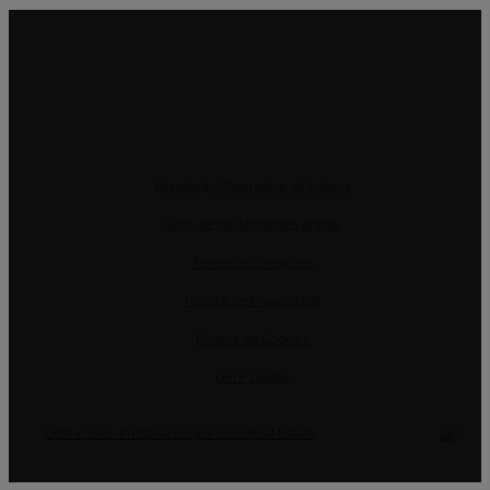
Resolução Alternativa de Litígios
Livro de Reclamações online
Termos e condições
Política de Privacidade
Política de Cookies
Gerir Dados
CRM e Sites Imobiliários por eGO Real Estate