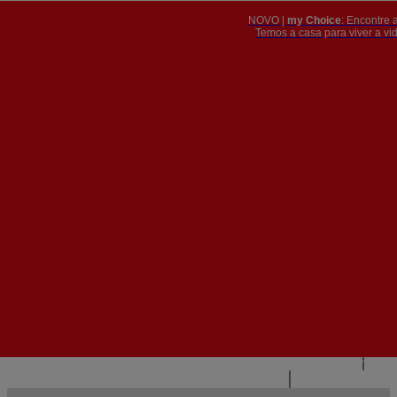
NOVO |
my Choice
: Encontre 
PT
​​​​​​​Temos a casa para viver a 


PT
EN
{{#IF
FR
HASPARENT}}
VOLTAR
{{PARENTNAME}}
{{/IF}}
CONTACTE-NOS
{{#LEVEL0}}
{{#IF
HASSUBMENU}}
{{MENUNAME}}

{{ELSE}}
{{MENUNAME}}
{{/IF}}
{{/LEVEL0}}
