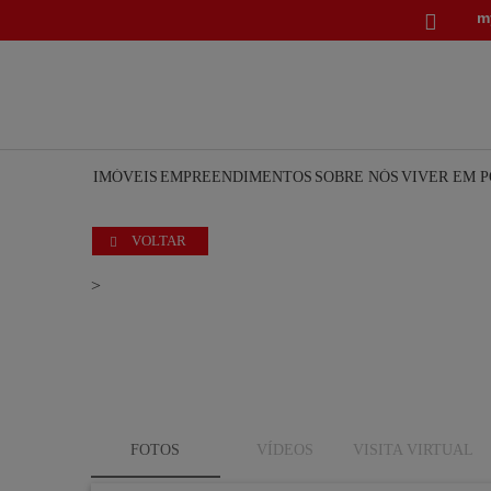
m

IMÓVEIS
EMPREENDIMENTOS
SOBRE NÓS
VIVER EM 
VOLTAR

>
FOTOS
VÍDEOS
VISITA VIRTUAL