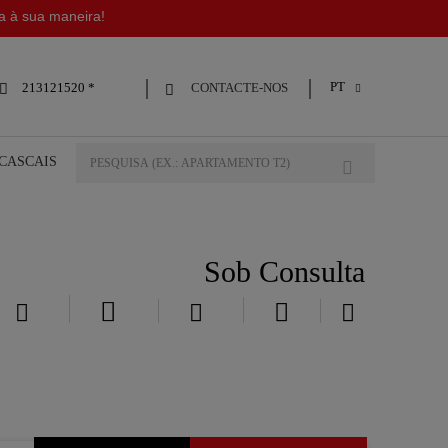
da à sua maneira!
PT
CONTACTE-NOS
213121520 *



 CASCAIS
Sob Consulta




