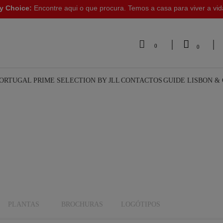
y Choice:
Encontre aqui o que procura. Temos a casa para viver a vi


0
0
PORTUGAL
PRIME SELECTION BY JLL
CONTACTOS
GUIDE LISBON &
PLANTAS
BROCHURAS
LOGÓTIPOS