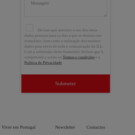
Declaro que autorizo o uso dos meus
dados pessoais para os fins a que se destina este
formulário, bem como a utilização dos mesmos
dados para envio de toda a comunicação da JLL.
Com a submissão deste formulário declaro que li,
compreendi e aceito os
Termos e condições
e a
Política de Privacidade
Submeter


Viver em Portugal
Newsletter
Contactos