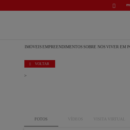
m

IMÓVEIS
EMPREENDIMENTOS
SOBRE NÓS
VIVER EM 
VOLTAR

>
FOTOS
VÍDEOS
VISITA VIRTUAL