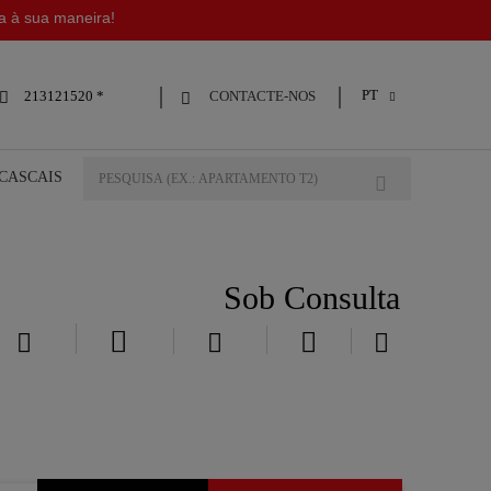
da à sua maneira!
PT
CONTACTE-NOS
213121520 *



 CASCAIS
Sob Consulta




