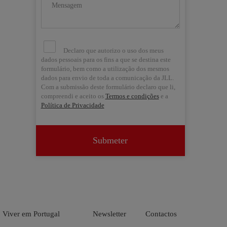
Declaro que autorizo o uso dos meus
dados pessoais para os fins a que se destina este
formulário, bem como a utilização dos mesmos
dados para envio de toda a comunicação da JLL.
Com a submissão deste formulário declaro que li,
compreendi e aceito os
Termos e condições
e a
Política de Privacidade
Submeter


Viver em Portugal
Newsletter
Contactos