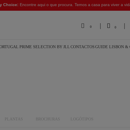
y Choice:
Encontre aqui o que procura. Temos a casa para viver a vi


0
0
PORTUGAL
PRIME SELECTION BY JLL
CONTACTOS
GUIDE LISBON &
PLANTAS
BROCHURAS
LOGÓTIPOS