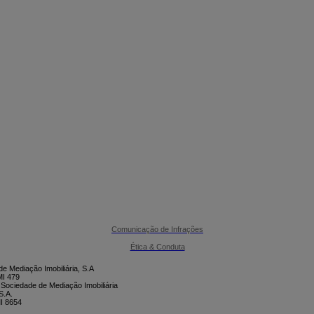

CONTACTE-NOS
Comunicação de Infrações
Ética & Conduta
e Mediação Imobiliária, S.A
I 479
 Sociedade de Mediação Imobiliária
S.A.
I 8654