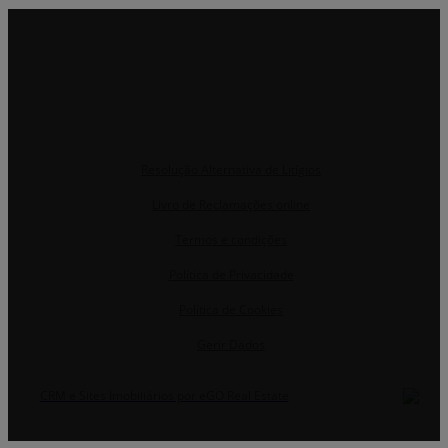
Resolução Alternativa de Litígios
Livro de Reclamações online
Termos e condições
Política de Privacidade
Política de Cookies
Gerir Dados
CRM e Sites Imobiliários por eGO Real Estate