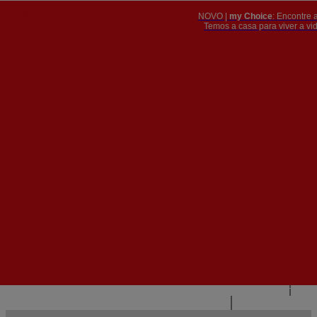
NOVO |
my Choice
: Encontre 
PT
​​​​​​​Temos a casa para viver a 


PT
EN
{{#IF
FR
HASPARENT}}
VOLTAR
{{PARENTNAME}}
{{/IF}}
CONTACTE-NOS
{{#LEVEL0}}
{{#IF
HASSUBMENU}}
{{MENUNAME}}

{{ELSE}}
{{MENUNAME}}
{{/IF}}
{{/LEVEL0}}
