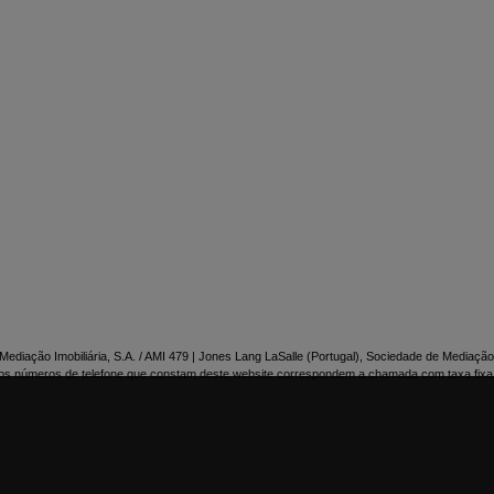

NTACTE-NOS
ediação Imobiliária, S.A. / AMI 479 | Jones Lang LaSalle (Portugal), Sociedade de Mediação 
os números de telefone que constam deste website correspondem a chamada com taxa fixa