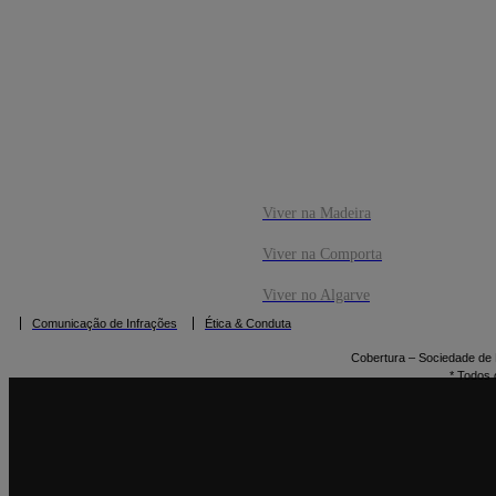
CO
RESERVAR
Viver na Madeira
Viver na Comporta
Viver no Algarve
Comunicação de Infrações
Ética & Conduta
Cobertura – Sociedade de M
* Todos 