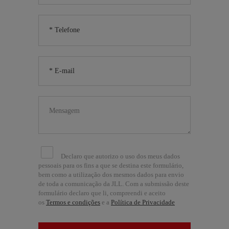
Declaro que autorizo o uso dos meus dados
pessoais para os fins a que se destina este formulário,
bem como a utilização dos mesmos dados para envio
de toda a comunicação da JLL. Com a submissão deste
formulário declaro que li, compreendi e aceito
os
Termos e condições
e a
Política de Privacidade