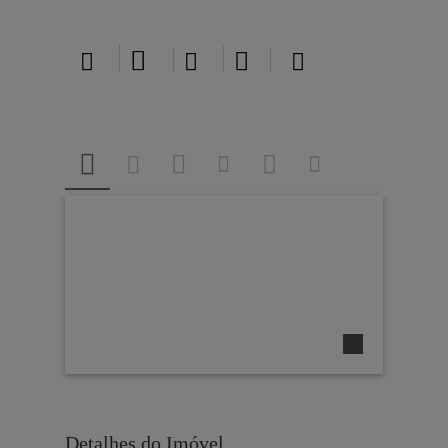





Detalhes do Imóvel