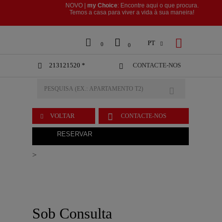
NOVO |
my Choice
: Encontre aqui o que procura.
​​​​​​​Temos a casa para viver a vida à sua maneira!



PT

0
0
213121520 *
CONTACTE-NOS



VOLTAR
CONTACTE-NOS

RESERVAR
>
Sob Consulta