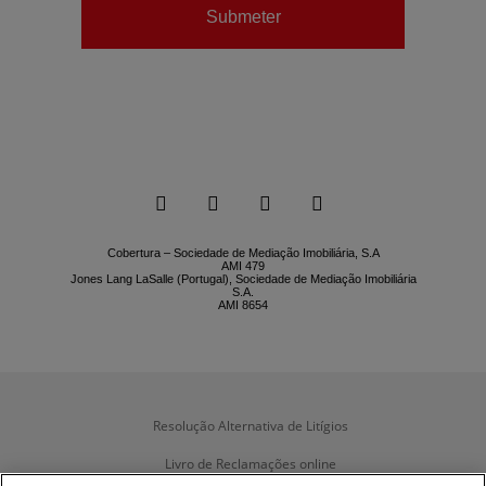
Submeter






Cobertura – Sociedade de Mediação Imobiliária, S.A
AMI 479
Jones Lang LaSalle (Portugal), Sociedade de Mediação Imobiliária
S.A.
AMI 8654
Resolução Alternativa de Litígios
Livro de Reclamações online