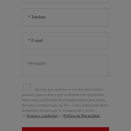
Declaro que autorizo o uso dos meus dados
pessoais para os fins a que se destina este formulário,
bem como a utilização dos mesmos dados para envio
de toda a comunicação da JLL. Com a submissão deste
formulário declaro que li, compreendi e aceito
os
Termos e condições
e a
Política de Privacidade