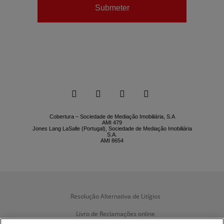
Submeter






Cobertura – Sociedade de Mediação Imobiliária, S.A
AMI 479
Jones Lang LaSalle (Portugal), Sociedade de Mediação Imobiliária
S.A.
AMI 8654
Resolução Alternativa de Litígios
Livro de Reclamações online