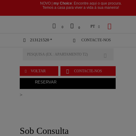
NOVO |
my Choice
: Encontre aqui o que procura.
​​​​​​​Temos a casa para viver a vida à sua maneira!



PT

0
0
213121520 *
CONTACTE-NOS



VOLTAR
CONTACTE-NOS

RESERVAR
>
Sob Consulta