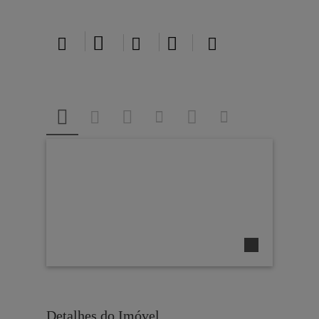





Detalhes do Imóvel