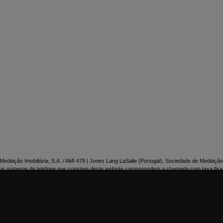

NTACTE-NOS
ediação Imobiliária, S.A. / AMI 479 | Jones Lang LaSalle (Portugal), Sociedade de Mediação 
os números de telefone que constam deste website correspondem a chamada com taxa fixa