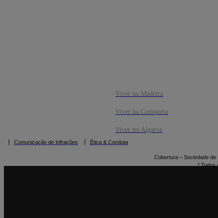
CO
RESERVAR
Viver na Madeira
Viver na Comporta
Viver no Algarve
Comunicação de Infrações
Ética & Conduta
Cobertura – Sociedade de M
* Todos 