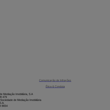

CONTACTE-NOS
Comunicação de Infrações
Ética & Conduta
e Mediação Imobiliária, S.A
I 479
 Sociedade de Mediação Imobiliária
S.A.
I 8654