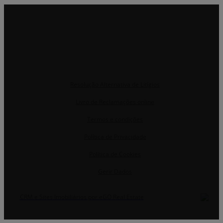
Resolução Alternativa de Litígios
Livro de Reclamações online
Termos e condições
Política de Privacidade
Política de Cookies
Gerir Dados
CRM e Sites Imobiliários por eGO Real Estate