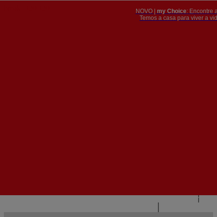
NOVO |
my Choice
: Encontre 
PT
​​​​​​​Temos a casa para viver a 


PT
EN
{{#IF
FR
HASPARENT}}
VOLTAR
{{PARENTNAME}}
{{/IF}}
CONTACTE-NOS
{{#LEVEL0}}
{{#IF
HASSUBMENU}}
{{MENUNAME}}

{{ELSE}}
{{MENUNAME}}
{{/IF}}
{{/LEVEL0}}
