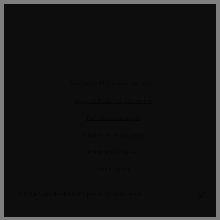
Resolução Alternativa de Litígios
Livro de Reclamações online
Termos e condições
Política de Privacidade
Política de Cookies
Gerir Dados
CRM e Sites Imobiliários por eGO Real Estate