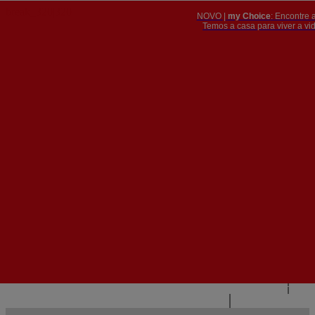
NOVO |
my Choice
: Encontre 
PT
​​​​​​​Temos a casa para viver a 


PT
EN
{{#IF
FR
HASPARENT}}
VOLTAR
{{PARENTNAME}}
{{/IF}}
CONTACTE-NOS
{{#LEVEL0}}
{{#IF
HASSUBMENU}}
{{MENUNAME}}

{{ELSE}}
{{MENUNAME}}
{{/IF}}
{{/LEVEL0}}
