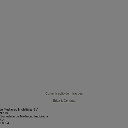

CONTACTE-NOS
Comunicação de Infrações
Ética & Conduta
e Mediação Imobiliária, S.A
I 479
 Sociedade de Mediação Imobiliária
S.A.
I 8654