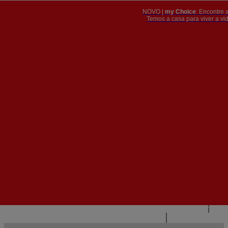
NOVO |
my Choice
: Encontre 
PT
​​​​​​​Temos a casa para viver a 


PT
EN
{{#IF
FR
HASPARENT}}
VOLTAR
{{PARENTNAME}}
{{/IF}}
CONTACTE-NOS
{{#LEVEL0}}
{{#IF
HASSUBMENU}}
{{MENUNAME}}

{{ELSE}}
{{MENUNAME}}
{{/IF}}
{{/LEVEL0}}
