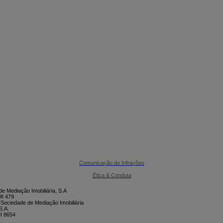

CONTACTE-NOS
Comunicação de Infrações
Ética & Conduta
e Mediação Imobiliária, S.A
I 479
 Sociedade de Mediação Imobiliária
S.A.
I 8654