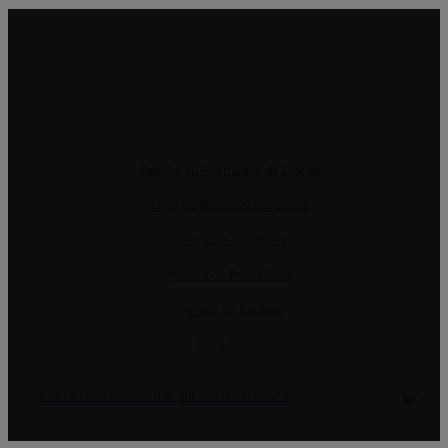
Resolução Alternativa de Litígios
Livro de Reclamações online
Termos e condições
Política de Privacidade
Política de Cookies
Gerir Dados
CRM e Sites Imobiliários por eGO Real Estate