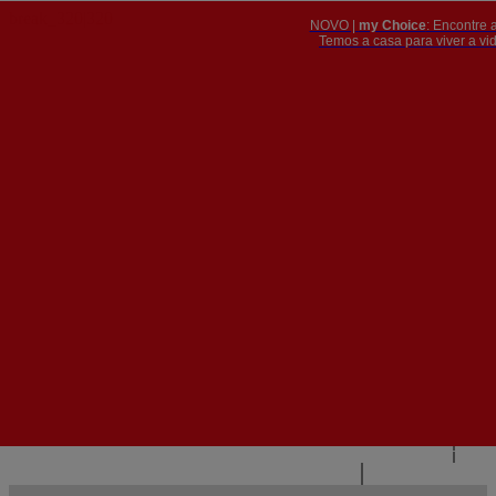
NOVO |
my Choice
: Encontre 
PT
​​​​​​​Temos a casa para viver a 


PT
EN
{{#IF
FR
HASPARENT}}
VOLTAR
{{PARENTNAME}}
{{/IF}}
CONTACTE-NOS
{{#LEVEL0}}
{{#IF
HASSUBMENU}}
{{MENUNAME}}

{{ELSE}}
{{MENUNAME}}
{{/IF}}
{{/LEVEL0}}
