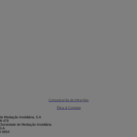

CONTACTE-NOS
Comunicação de Infrações
Ética & Conduta
e Mediação Imobiliária, S.A
I 479
 Sociedade de Mediação Imobiliária
S.A.
I 8654