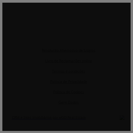
Resolução Alternativa de Litígios
Livro de Reclamações online
Termos e condições
Política de Privacidade
Política de Cookies
Gerir Dados
CRM e Sites Imobiliários por eGO Real Estate