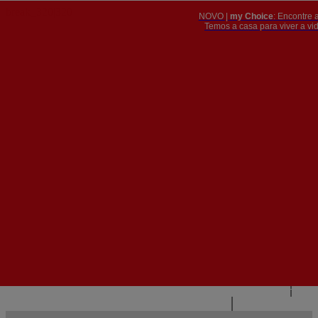
NOVO |
my Choice
: Encontre 
PT
​​​​​​​Temos a casa para viver a 


PT
EN
{{#IF
FR
HASPARENT}}
VOLTAR
{{PARENTNAME}}
{{/IF}}
CONTACTE-NOS
{{#LEVEL0}}
{{#IF
HASSUBMENU}}
{{MENUNAME}}

{{ELSE}}
{{MENUNAME}}
{{/IF}}
{{/LEVEL0}}
