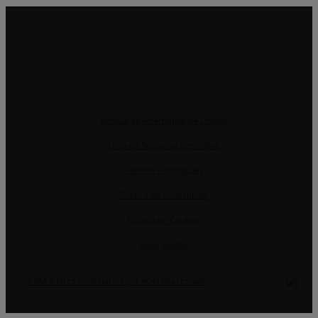
Resolução Alternativa de Litígios
Livro de Reclamações online
Termos e condições
Política de Privacidade
Política de Cookies
Gerir Dados
CRM e Sites Imobiliários por eGO Real Estate