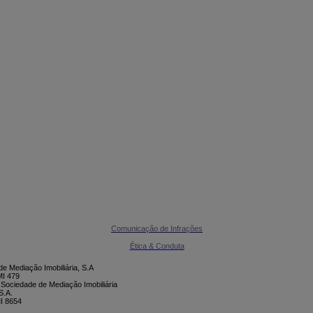

CONTACTE-NOS
Comunicação de Infrações
Ética & Conduta
e Mediação Imobiliária, S.A
I 479
 Sociedade de Mediação Imobiliária
S.A.
I 8654