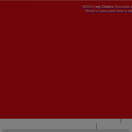
NOVO |
my Choice
: Encontre 
PT
​​​​​​​Temos a casa para viver a 


PT
EN
{{#IF
FR
HASPARENT}}
VOLTAR
{{PARENTNAME}}
{{/IF}}
CONTACTE-NOS
{{#LEVEL0}}
{{#IF
HASSUBMENU}}
{{MENUNAME}}

{{ELSE}}
{{MENUNAME}}
{{/IF}}
{{/LEVEL0}}
