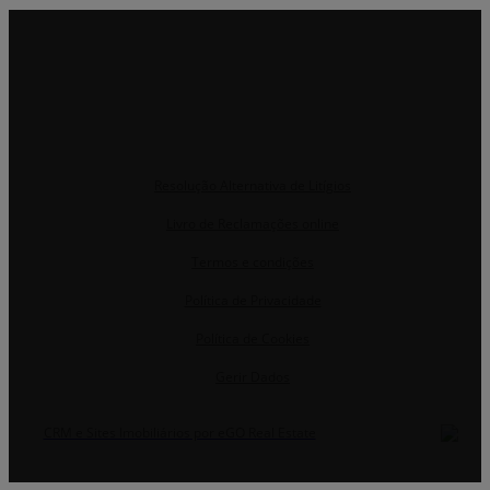
Resolução Alternativa de Litígios
Livro de Reclamações online
Termos e condições
Política de Privacidade
Política de Cookies
Gerir Dados
CRM e Sites Imobiliários por eGO Real Estate