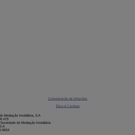

CONTACTE-NOS
Comunicação de Infrações
Ética & Conduta
e Mediação Imobiliária, S.A
I 479
 Sociedade de Mediação Imobiliária
S.A.
I 8654