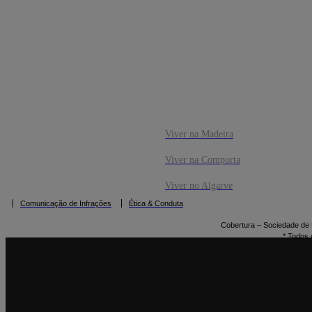
CO
RESERVAR
Viver na Madeira
Viver na Comporta
Viver no Algarve
Comunicação de Infrações
Ética & Conduta
Cobertura – Sociedade de M
* Todos 