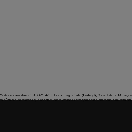

NTACTE-NOS
ediação Imobiliária, S.A. / AMI 479 | Jones Lang LaSalle (Portugal), Sociedade de Mediação 
os números de telefone que constam deste website correspondem a chamada com taxa fixa