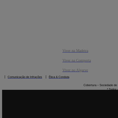
CO
RESERVAR
Viver na Madeira
Viver na Comporta
Viver no Algarve
Comunicação de Infrações
Ética & Conduta
Cobertura – Sociedade de M
* Todos 