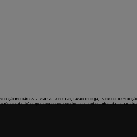

NTACTE-NOS
ediação Imobiliária, S.A. / AMI 479 | Jones Lang LaSalle (Portugal), Sociedade de Mediação 
os números de telefone que constam deste website correspondem a chamada com taxa fixa