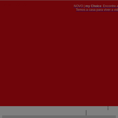
NOVO |
my Choice
: Encontre 
PT
​​​​​​​Temos a casa para viver a 


PT
EN
{{#IF
FR
HASPARENT}}
VOLTAR
{{PARENTNAME}}
{{/IF}}
CONTACTE-NOS
{{#LEVEL0}}
{{#IF
HASSUBMENU}}
{{MENUNAME}}

{{ELSE}}
{{MENUNAME}}
{{/IF}}
{{/LEVEL0}}
