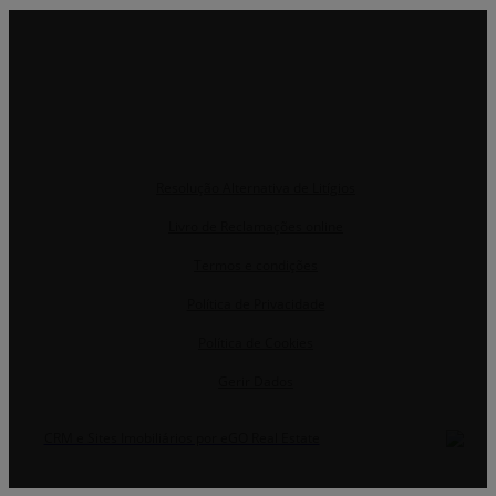
Resolução Alternativa de Litígios
Livro de Reclamações online
Termos e condições
Política de Privacidade
Política de Cookies
Gerir Dados
CRM e Sites Imobiliários por eGO Real Estate