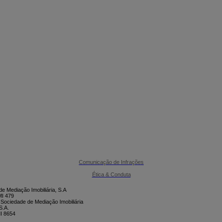

CONTACTE-NOS
Comunicação de Infrações
Ética & Conduta
e Mediação Imobiliária, S.A
I 479
 Sociedade de Mediação Imobiliária
S.A.
I 8654