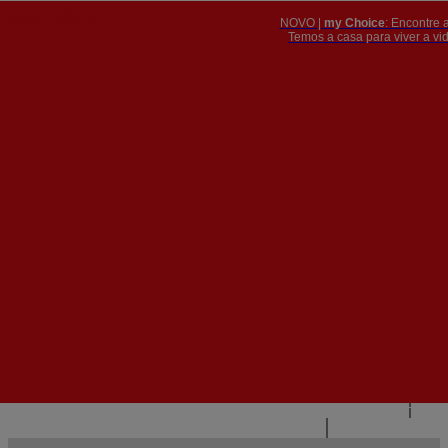
NOVO |
my Choice
: Encontre 
PT
​​​​​​​Temos a casa para viver a 


PT
EN
{{#IF
FR
HASPARENT}}
VOLTAR
{{PARENTNAME}}
{{/IF}}
CONTACTE-NOS
{{#LEVEL0}}
{{#IF
HASSUBMENU}}
{{MENUNAME}}

{{ELSE}}
{{MENUNAME}}
{{/IF}}
{{/LEVEL0}}
