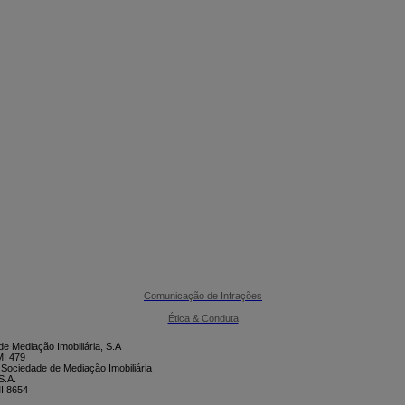

CONTACTE-NOS
Comunicação de Infrações
Ética & Conduta
e Mediação Imobiliária, S.A
I 479
 Sociedade de Mediação Imobiliária
S.A.
I 8654