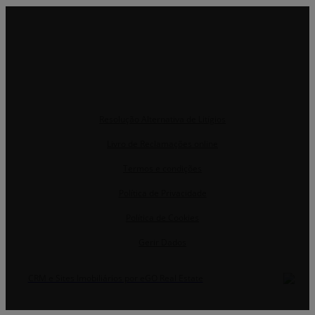
Resolução Alternativa de Litígios
Livro de Reclamações online
Termos e condições
Política de Privacidade
Política de Cookies
Gerir Dados
CRM e Sites Imobiliários por eGO Real Estate