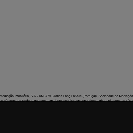

NTACTE-NOS
ediação Imobiliária, S.A. / AMI 479 | Jones Lang LaSalle (Portugal), Sociedade de Mediação 
os números de telefone que constam deste website correspondem a chamada com taxa fixa