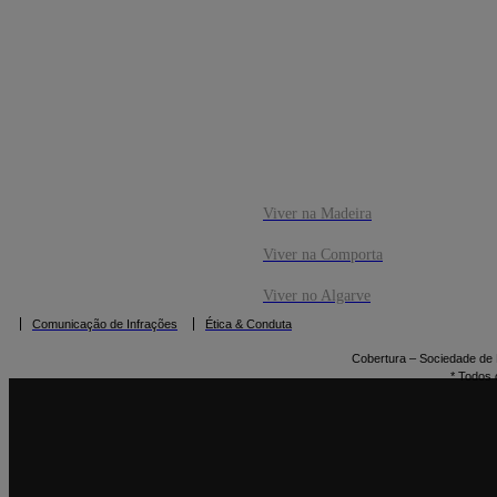
CO
RESERVAR
Viver na Madeira
Viver na Comporta
Viver no Algarve
Comunicação de Infrações
Ética & Conduta
Cobertura – Sociedade de M
* Todos 