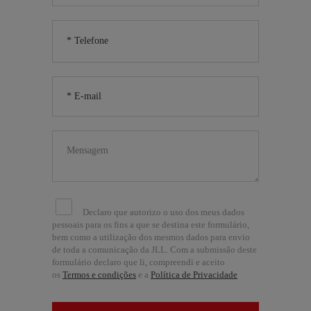
Declaro que autorizo o uso dos meus dados
pessoais para os fins a que se destina este formulário,
bem como a utilização dos mesmos dados para envio
de toda a comunicação da JLL. Com a submissão deste
formulário declaro que li, compreendi e aceito
os
Termos e condições
e a
Política de Privacidade