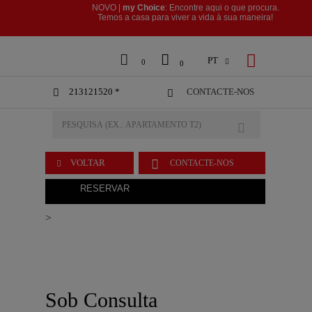
NOVO |
my Choice
: Encontre aqui o que procura.
​​​​​​​Temos a casa para viver a vida à sua maneira!



PT

0
0
213121520 *
CONTACTE-NOS



VOLTAR
CONTACTE-NOS

RESERVAR
>
Sob Consulta