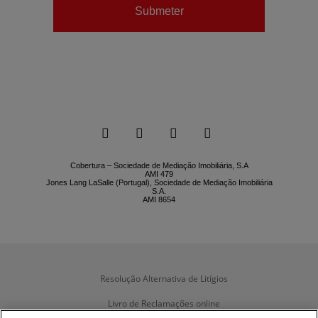
Submeter






Cobertura – Sociedade de Mediação Imobiliária, S.A
AMI 479
Jones Lang LaSalle (Portugal), Sociedade de Mediação Imobiliária
S.A.
AMI 8654
Resolução Alternativa de Litígios
Livro de Reclamações online