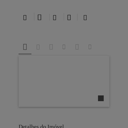





Detalhes do Imóvel