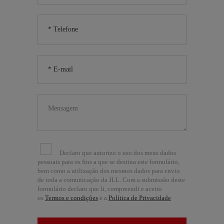
Declaro que autorizo o uso dos meus dados
pessoais para os fins a que se destina este formulário,
bem como a utilização dos mesmos dados para envio
de toda a comunicação da JLL. Com a submissão deste
formulário declaro que li, compreendi e aceito
os
Termos e condições
e a
Política de Privacidade