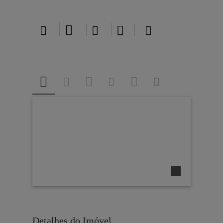





Detalhes do Imóvel