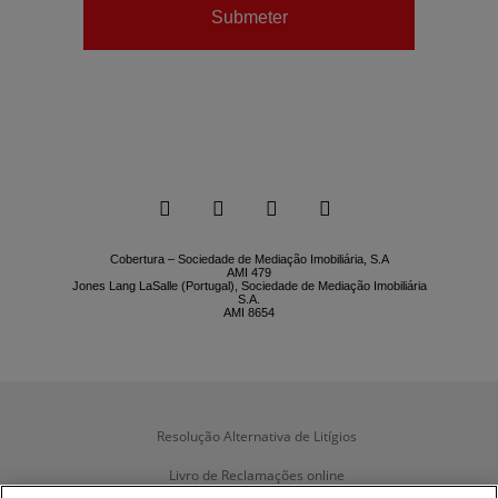
Submeter






Cobertura – Sociedade de Mediação Imobiliária, S.A
AMI 479
Jones Lang LaSalle (Portugal), Sociedade de Mediação Imobiliária
S.A.
AMI 8654
Resolução Alternativa de Litígios
Livro de Reclamações online