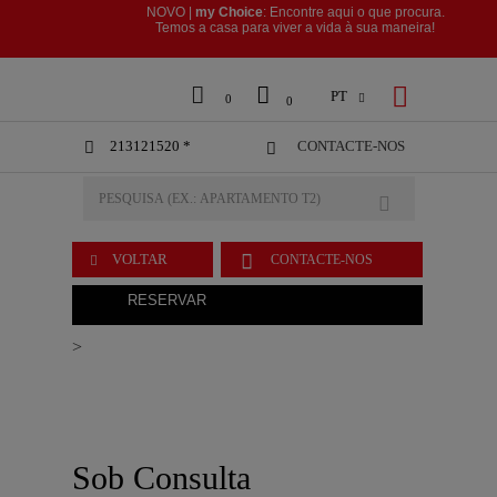
NOVO |
my Choice
: Encontre aqui o que procura.
​​​​​​​Temos a casa para viver a vida à sua maneira!



PT

0
0
213121520 *
CONTACTE-NOS



VOLTAR
CONTACTE-NOS

RESERVAR
>
Sob Consulta