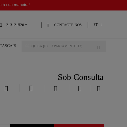
da à sua maneira!
PT
CONTACTE-NOS
213121520 *



 CASCAIS
Sob Consulta




