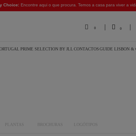
y Choice:
Encontre aqui o que procura. Temos a casa para viver a vi


0
0
PORTUGAL
PRIME SELECTION BY JLL
CONTACTOS
GUIDE LISBON &
PLANTAS
BROCHURAS
LOGÓTIPOS