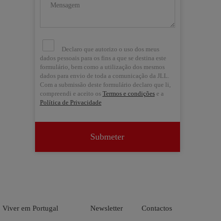
Declaro que autorizo o uso dos meus
dados pessoais para os fins a que se destina este
formulário, bem como a utilização dos mesmos
dados para envio de toda a comunicação da JLL.
Com a submissão deste formulário declaro que li,
compreendi e aceito os
Termos e condições
e a
Política de Privacidade
Submeter


Viver em Portugal
Newsletter
Contactos