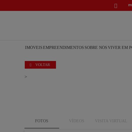
m

IMÓVEIS
EMPREENDIMENTOS
SOBRE NÓS
VIVER EM 
VOLTAR

>
FOTOS
VÍDEOS
VISITA VIRTUAL