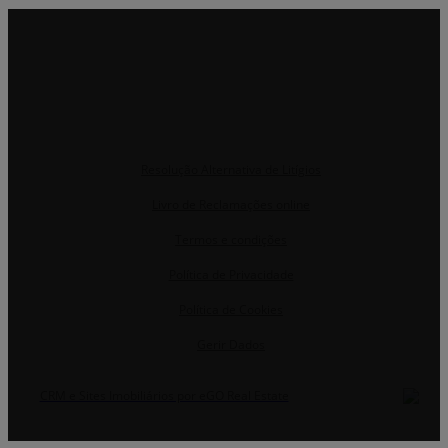
Resolução Alternativa de Litígios
Livro de Reclamações online
Termos e condições
Política de Privacidade
Política de Cookies
Gerir Dados
CRM e Sites Imobiliários por eGO Real Estate