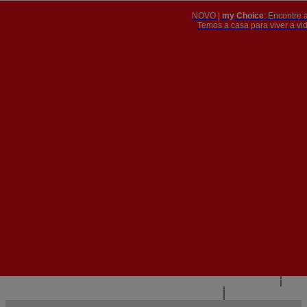
NOVO |
my Choice
: Encontre 
PT
​​​​​​​Temos a casa para viver a 


PT
EN
{{#IF
FR
HASPARENT}}
VOLTAR
{{PARENTNAME}}
{{/IF}}
CONTACTE-NOS
{{#LEVEL0}}
{{#IF
HASSUBMENU}}
{{MENUNAME}}

{{ELSE}}
{{MENUNAME}}
{{/IF}}
{{/LEVEL0}}
