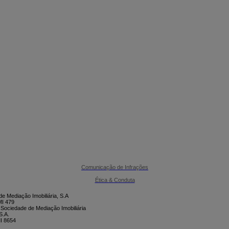

CONTACTE-NOS
Comunicação de Infrações
Ética & Conduta
e Mediação Imobiliária, S.A
I 479
 Sociedade de Mediação Imobiliária
S.A.
I 8654