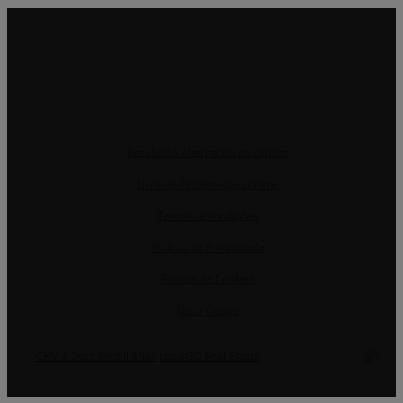
Resolução Alternativa de Litígios
Livro de Reclamações online
Termos e condições
Política de Privacidade
Política de Cookies
Gerir Dados
CRM e Sites Imobiliários por eGO Real Estate