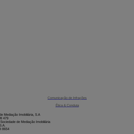

CONTACTE-NOS
Comunicação de Infrações
Ética & Conduta
e Mediação Imobiliária, S.A
I 479
 Sociedade de Mediação Imobiliária
S.A.
I 8654