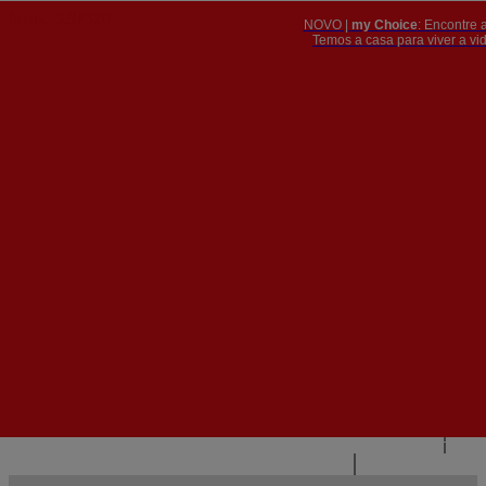
NOVO |
my Choice
: Encontre 
PT
​​​​​​​Temos a casa para viver a 


PT
EN
{{#IF
FR
HASPARENT}}
VOLTAR
{{PARENTNAME}}
{{/IF}}
CONTACTE-NOS
{{#LEVEL0}}
{{#IF
HASSUBMENU}}
{{MENUNAME}}

{{ELSE}}
{{MENUNAME}}
{{/IF}}
{{/LEVEL0}}
