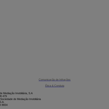

CONTACTE-NOS
Comunicação de Infrações
Ética & Conduta
e Mediação Imobiliária, S.A
I 479
 Sociedade de Mediação Imobiliária
S.A.
I 8654