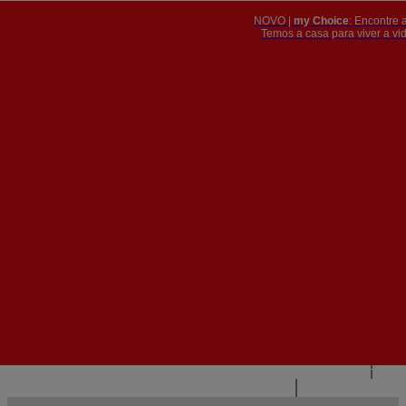
NOVO |
my Choice
: Encontre 
PT
​​​​​​​Temos a casa para viver a 


PT
EN
{{#IF
FR
HASPARENT}}
VOLTAR
{{PARENTNAME}}
{{/IF}}
CONTACTE-NOS
{{#LEVEL0}}
{{#IF
HASSUBMENU}}
{{MENUNAME}}

{{ELSE}}
{{MENUNAME}}
{{/IF}}
{{/LEVEL0}}
