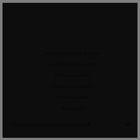
Resolução Alternativa de Litígios
Livro de Reclamações online
Termos e condições
Política de Privacidade
Política de Cookies
Gerir Dados
CRM e Sites Imobiliários por eGO Real Estate