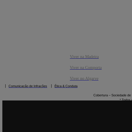
CO
RESERVAR
Viver na Madeira
Viver na Comporta
Viver no Algarve
Comunicação de Infrações
Ética & Conduta
Cobertura – Sociedade de M
* Todos 