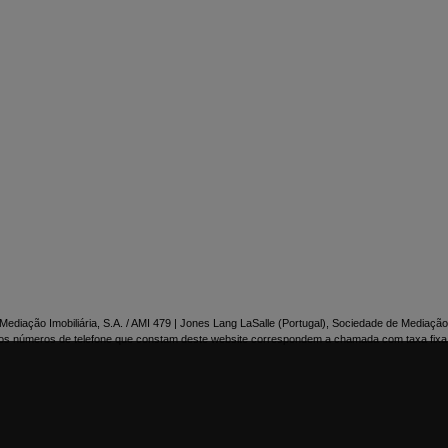

NTACTE-NOS
ediação Imobiliária, S.A. / AMI 479 | Jones Lang LaSalle (Portugal), Sociedade de Mediação 
os números de telefone que constam deste website correspondem a chamada com taxa fixa