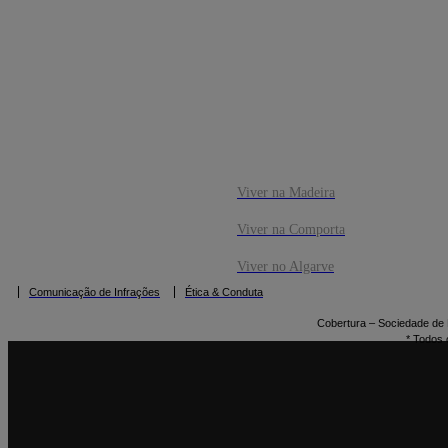
CO
RESERVAR
Viver na Madeira
Viver na Comporta
Viver no Algarve
Comunicação de Infrações
Ética & Conduta
Cobertura – Sociedade de M
* Todos 