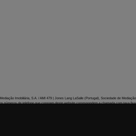

NTACTE-NOS
ediação Imobiliária, S.A. / AMI 479 | Jones Lang LaSalle (Portugal), Sociedade de Mediação 
os números de telefone que constam deste website correspondem a chamada com taxa fixa