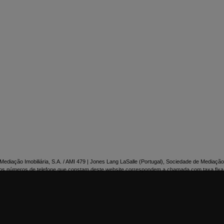

NTACTE-NOS
ediação Imobiliária, S.A. / AMI 479 | Jones Lang LaSalle (Portugal), Sociedade de Mediação 
os números de telefone que constam deste website correspondem a chamada com taxa fixa