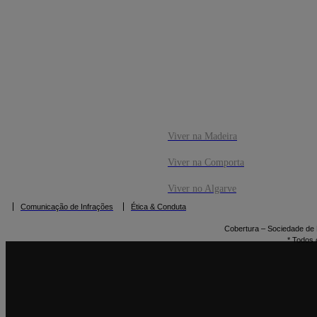
CO
RESERVAR
Viver na Madeira
Viver na Comporta
Viver no Algarve
Comunicação de Infrações
Ética & Conduta
Cobertura – Sociedade de M
* Todos 