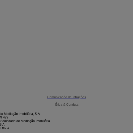

CONTACTE-NOS
Comunicação de Infrações
Ética & Conduta
e Mediação Imobiliária, S.A
I 479
 Sociedade de Mediação Imobiliária
S.A.
I 8654