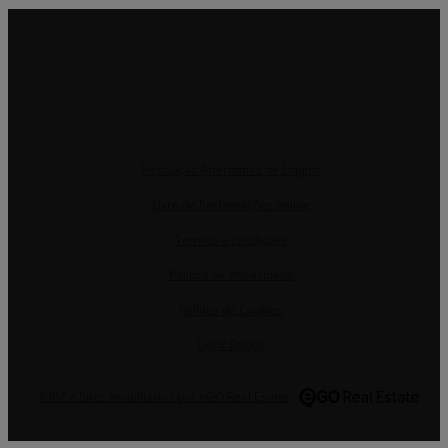
Resolução Alternativa de Litígios
Livro de Reclamações online
Termos e condições
Política de Privacidade
Política de Cookies
Gerir Dados
CRM e Sites Imobiliários por eGO Real Estate