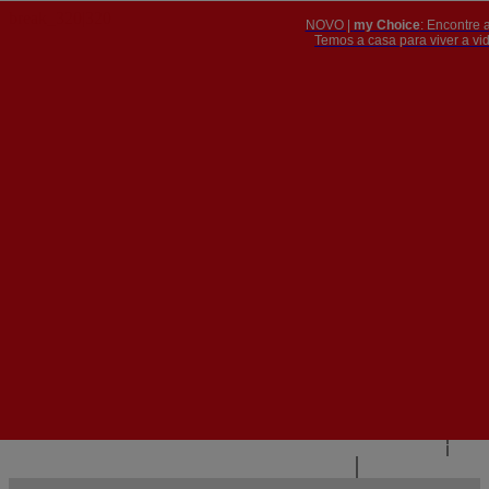
NOVO |
my Choice
: Encontre 
PT
​​​​​​​Temos a casa para viver a 


PT
EN
{{#IF
FR
HASPARENT}}
VOLTAR
{{PARENTNAME}}
{{/IF}}
CONTACTE-NOS
{{#LEVEL0}}
{{#IF
HASSUBMENU}}
{{MENUNAME}}

{{ELSE}}
{{MENUNAME}}
{{/IF}}
{{/LEVEL0}}
