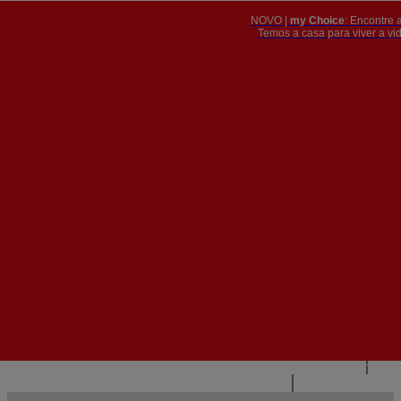
NOVO |
my Choice
: Encontre 
PT
​​​​​​​Temos a casa para viver a 


PT
EN
{{#IF
FR
HASPARENT}}
VOLTAR
{{PARENTNAME}}
{{/IF}}
CONTACTE-NOS
{{#LEVEL0}}
{{#IF
HASSUBMENU}}
{{MENUNAME}}

{{ELSE}}
{{MENUNAME}}
{{/IF}}
{{/LEVEL0}}
