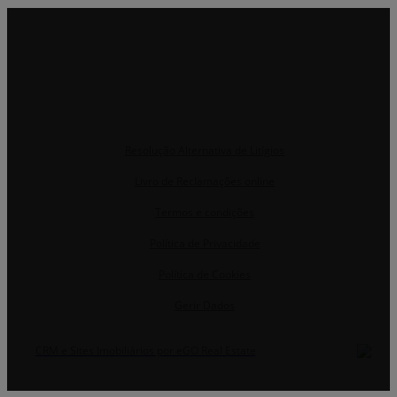
Resolução Alternativa de Litígios
Livro de Reclamações online
Termos e condições
Política de Privacidade
Política de Cookies
Gerir Dados
CRM e Sites Imobiliários por eGO Real Estate