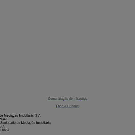

CONTACTE-NOS
Comunicação de Infrações
Ética & Conduta
e Mediação Imobiliária, S.A
I 479
 Sociedade de Mediação Imobiliária
S.A.
I 8654